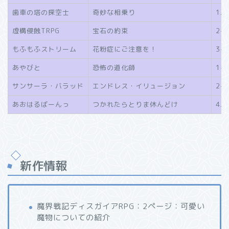
歯車の塔の探空士
奇妙な相乗り
1人
虚構侵蝕TRPG
宝石の約束
2-
もふもふストリーム
花粉症にご注意を！
3-
あやびと
恐怖の道化師
1-
サンサーラ・バラッド
エンドレス・イリュージョン
2-
あおはるばーんっ
つかれたらとりま休んどけ
4JK
新作情報
魔界戦記ディスガイアRPG：2ページ：可愛い
魔物についての紹介