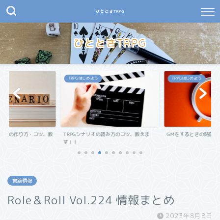
ひとときTRPG
ひとときTRPG
TRPGはじめよう
TRPGはじめよう
リオの作り方・コツ、教
TRPGシナリオの読み方のコツ、教えま
GMをするときの時間管
す！！
書籍情報
Role＆Roll Vol.224 情報まとめ
2023年8月8日