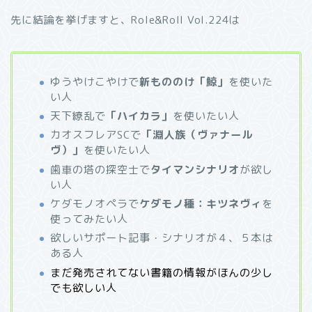
先に結論を挙げますと、Role&Roll Vol.224は
ゆうやけこやけで
新もののけ「鯨」
を使いた
い人
天下繚乱で
「ハイカラ」
を使いたい人
カオスフレアSCで
「淵人族（ヴァナール
ヴ）」
を使いたい人
歯車の塔の探空士で
タイマンシナリオ
が欲し
い人
ケダモノオペラで
ケダモノ種：キツネヴィ
を
使ってみたい人
欲しいサポート記事・シナリオが４、５本は
ある人
まだ発売されてない書籍の情報がほんの少し
でも欲しい人