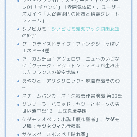
シャドウラン5th：ストリート・キャンペー
ン01「ギャング」（雰囲気体験）、ユーザー
ズガイド「大召霊術門の術技と精霊グレート
フォーム」
シノビガミ：
シノビガミ流派ブック斜歯忍軍
の紹介
ダークデイズドライブ：ファンタジーっぽい
エネミー4種
アーカム計画：アヴェロワーニュへのいざな
い（クラーク・アシュトン・スミスが生み出
したフランスの架空地域）
あやびと：アサクサロック～麻織奇譚その⑨
～
スチームパンカーズ：久我勇作冒険譚 第22話
サンサーラ・バラッド：ヤジーとギータの異
世界道中記12 王立真法学園
ケダモノオペラ：小説「贋作聖者」、
ケダモ
ノ種：キツネヴィ
先行掲載
サタスペ：スポスペ「隠れ家」