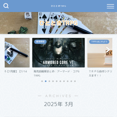
ひとときTRPG
ひとときTRPG
書籍情報
TRPGはじめよう
まとめ【7月度】【7/14
発売前情報まとめ：アーマード・コア6
ＴＲＰＧ自作シナリオ
TRPG
えます！！
― ARCHIVES ―
2025年 3月