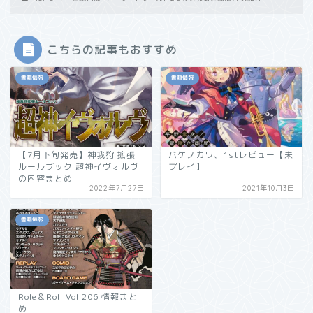
こちらの記事もおすすめ
書籍情報
書籍情報
【7月下旬発売】神我狩 拡張
バケノカワ、1stレビュー【未
ルールブック 超神イヴォルヴ
プレイ】
の内容まとめ
2022年7月27日
2021年10月3日
書籍情報
Role＆Roll Vol.206 情報まと
め