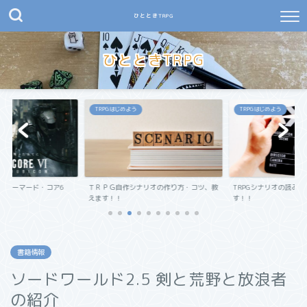
ひとときTRPG
ひとときTRPG
TRPGはじめよう
TRPGはじめよう
：アーマード・コア6
ＴＲＰＧ自作シナリオの作り方・コツ、教
TRPGシナリオの読み
えます！！
す！！
書籍情報
ソードワールド2.5 剣と荒野と放浪者
の紹介