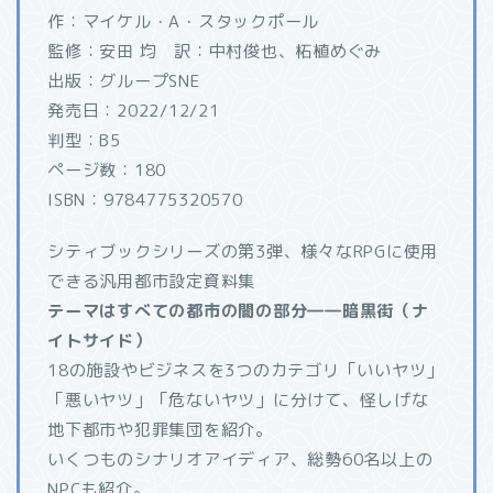
作：マイケル・A・スタックポール
監修：安田 均 訳：中村俊也、柘植めぐみ
出版：グループSNE
発売日：2022/12/21
判型：B5
ページ数：180
ISBN：9784775320570
シティブックシリーズの第3弾、様々なRPGに使用
できる汎用都市設定資料集
テーマはすべての都市の闇の部分――暗黒街（ナ
イトサイド）
18の施設やビジネスを3つのカテゴリ「いいヤツ」
「悪いヤツ」「危ないヤツ」に分けて、怪しげな
地下都市や犯罪集団を紹介。
いくつものシナリオアイディア、総勢60名以上の
NPCも紹介。