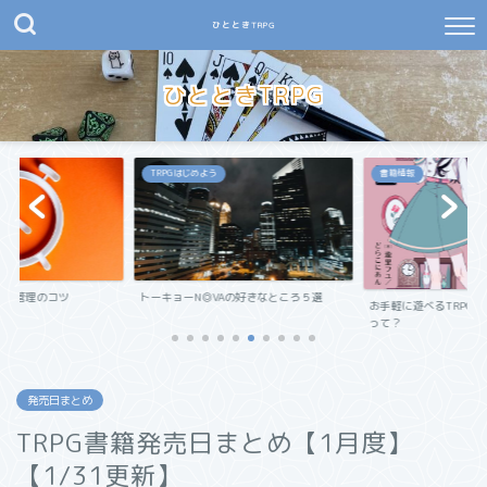
ひとときTRPG
ひとときTRPG
TRPGはじめよう
書籍情報
時間管理のコツ
トーキョーN◎VAの好きなところ５選
お手軽に遊べるTRPG
って？
発売日まとめ
TRPG書籍発売日まとめ【1月度】
【1/31更新】