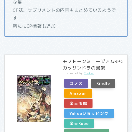
タ集
GF誌、サプリメントの内容をまとめているようで
す
新たにCP情報も追加
モノトーンミュージアムRPG
カッサンドラの書架
created by
Rinker
コノス
Kindle
Amazon
楽天市場
Yahooショッピング
楽天Kobo