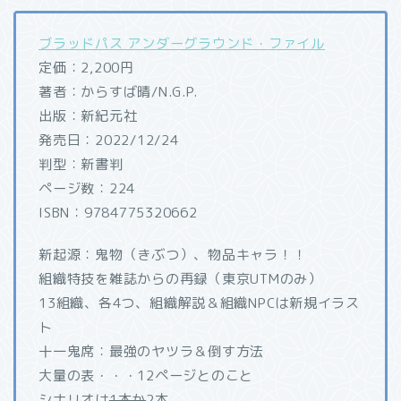
ブラッドパス アンダーグラウンド・ファイル
定価：2,200円
著者：からすば晴/N.G.P.
出版：新紀元社
発売日：2022/12/24
判型：新書判
ページ数：224
ISBN：9784775320662
新起源：鬼物（きぶつ）、物品キャラ！！
組織特技を雑誌からの再録（東京UTMのみ）
13組織、各4つ、組織解説＆組織NPCは新規イラス
ト
十一鬼席：最強のヤツラ＆倒す方法
大量の表・・・12ページとのこと
シナリオは
1本か
2本