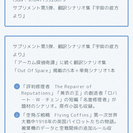
サプリメント第3弾、翻訳シナリオ集『宇宙の彼方
より』
サプリメント第3弾、翻訳シナリオ集『宇宙の彼方
より』
「アーカム探偵奇譚」に続く翻訳シナリオ集
「Out Of Space」掲載の5本＋単発シナリオ1本
「評判修理者 The Repairer of
Reputations」「黄衣の王」の創造者「ロバ
ート・Ｗ・チェン」の短編「名誉修理者」が
題材のシナリオ。原作小説も収録。
「空飛ぶ棺桶 Flying Coffins」第一次世界
大戦中1918年の英国パイロットたちの物語。
複葉機のデータと空戦関係の追加ルール収