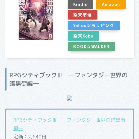
Kindle
Amazon
楽天市場
Yahooショッピング
楽天Kobo
BOOK☆WALKER
RPGシティブックⅢ ―ファンタジー世界の
暗黒街編―
RPGシティブックⅢ ―ファンタジー世界の暗黒街
編―
定価：2,640円