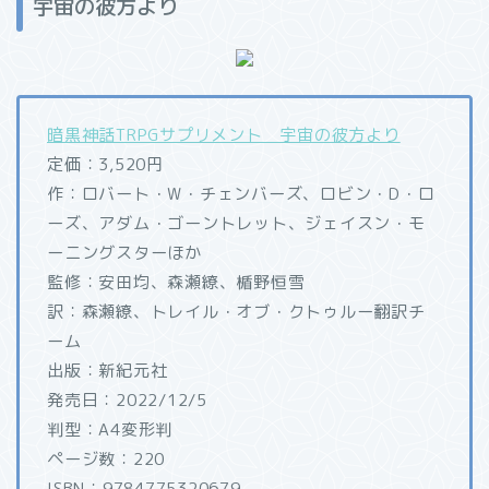
宇宙の彼方より
暗黒神話TRPGサプリメント 宇宙の彼方より
定価：3,520円
作：ロバート・W・チェンバーズ、ロビン・D・ロ
ーズ、アダム・ゴーントレット、ジェイスン・モ
ーニングスターほか
監修：安田均、森瀬繚、楯野恒雪
訳：森瀬繚、トレイル・オブ・クトゥルー翻訳チ
ーム
出版：新紀元社
発売日：2022/12/5
判型：A4変形判
ページ数：220
ISBN：9784775320679