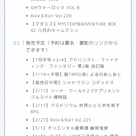
GMウォーロック VOL.8
Role＆Roll Vol.220
【マダミス】MYSTERY&ADVENTURE BOX
02 八月のタイムマシン
発売予定（予約は書名・書影のリンクから
できます）
【1月中旬→2/4】アドバンスト・ファイテ
ィング・ファンタジー 第2版 改訂版
【1/19→不明】猫TRPG(仮) よるのあしあと
【発売日不明】シャドウラン コデックス
【2/17】ソード・ワールド2.5サプリメント
ブルライト博物誌
【2/17】ブラドリウム 世界にとどめを刺す
RPG
【2/27】Role＆Roll Vol.221
【3/1】オリエンタル霊異譚 幽冥鬼使