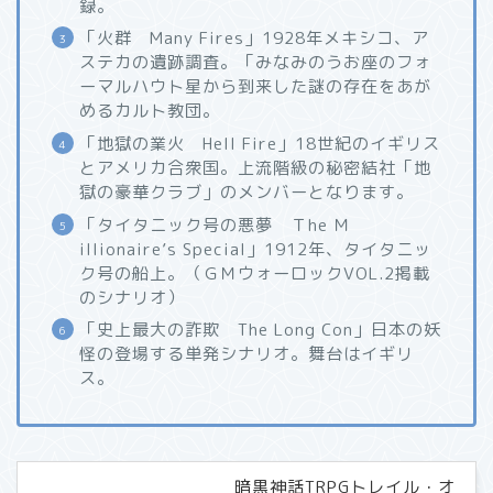
録。
「火群 Many Fires」1928年メキシコ、ア
ステカの遺跡調査。「みなみのうお座のフォ
ーマルハウト星から到来した謎の存在をあが
めるカルト教団。
「地獄の業火 Hell Fire」18世紀のイギリス
とアメリカ合衆国。上流階級の秘密結社「地
獄の豪華クラブ」のメンバーとなります。
「タイタニック号の悪夢 Ｔhe Ｍ
illionaire’s Special」1912年、タイタニッ
ク号の船上。（ＧＭウォーロックVOL.2掲載
のシナリオ）
「史上最大の詐欺 The Long Con」日本の妖
怪の登場する単発シナリオ。舞台はイギリ
ス。
暗黒神話TRPGトレイル・オ