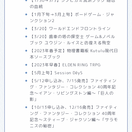
【1/30→3/3】シノビガミ流派ブック 隠忍
の血統
【1月下旬→3月上旬】ボードゲーム・ジャ
ンクション2
【3/20】ワールドエンドフロントライン
【3/20】歯車の塔の探空士 ゲーム&ノベル
ブック ユウジン・ルイスと彷徨える飛空
【2023年春予定】物理書籍版 Kutulu現代日
本ソースブック
【2023年早春】ELDEN RING TRPG
【5月上旬】Session DēyS
【5/12申し込み、7/15発売】ファイティン
グ・ファンタジー・コレクション 40周年記
念～イアン・リビングストン編～「巨人の
影」
【10/13申し込み、12/16発売】ファイティ
ング・ファンタジー・コレクション 40周年
記念～スティーブ・ジャクソン編～「サラモ
ニスの秘密」