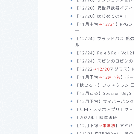
【12/20】異世界武器ペデ
【12/20】はじめてのAFF
【11月中旬
】RPG
→12/21
―
【12/24】ブラッドパス 
ル
【12/24】Role＆Roll Vol.2
【12/24】スピタのコピタの
【12/22
マダミス】MY
→12/28
【11月下旬
】ボー
→12月下旬
【秋ごろ？】シャドウラン 
【12月ごろ】Session DēyS
【12月下旬】サイバーパン
【年内・スマホアプリ】クトゥ
【2022年】幽冥鬼使
【12月下旬
】アドバ
→来年初
【1/19】猫TRPG(仮) よ