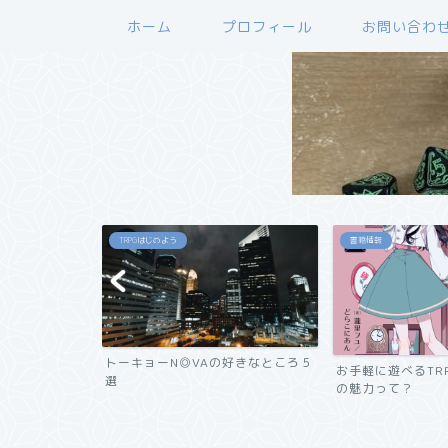
ホーム
プロフィール
お問い合わ
TRPGはじめよう
書籍情報
管理のコツ
トーキョーN◎VAの好きなところ５
お手軽に遊べるTR
選
の魅力って？