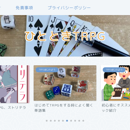
せ
免責事項
プライバシーポリシー
ひとときTRPG
TRPGはじめよう
TRPGはじめよう
はじめてTRPGをする時によく聞く
初心者にオススメ
PG、ストリテラ
単語集
ック紹介