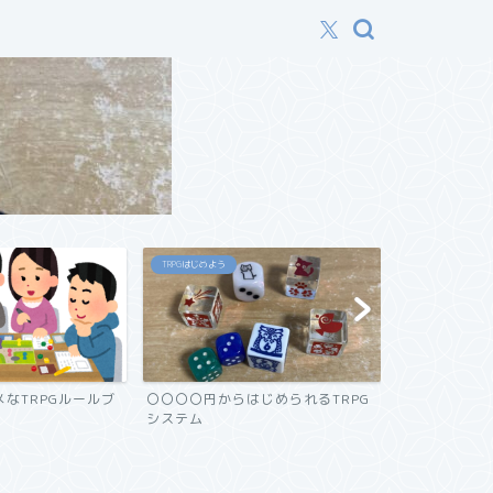
TRPGはじめよう
発売日まとめ
なTRPGルールブ
〇〇〇〇円からはじめられるTRPG
TRPG書籍発
システム
【7/14更新】