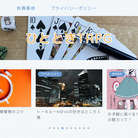
せ
免責事項
プライバシーポリシー
ひとときTRPG
TRPGはじめよう
書籍情報
時間管理のコツ
トーキョーN◎VAの好きなところ５
お手軽に遊べるT
選
の魅力って？