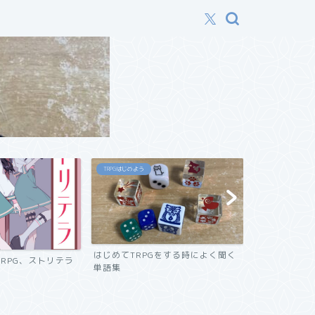
TRPGはじめよう
TRPGはじめよう
はじめてTRPGをする時によく聞く
初心者にオスス
RPG、ストリテラ
単語集
ック紹介