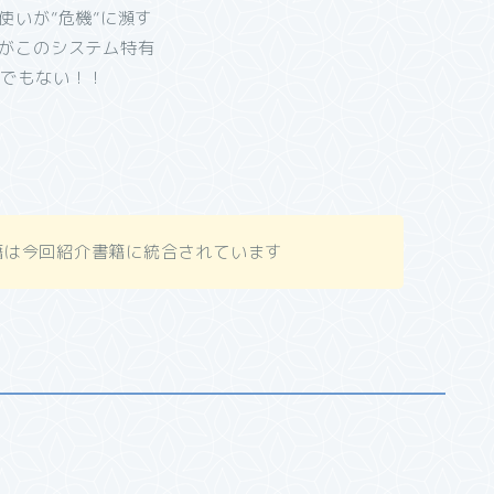
使いが”危機”に瀕す
れがこのシステム特有
くでもない！！
籍は今回紹介書籍に統合されています